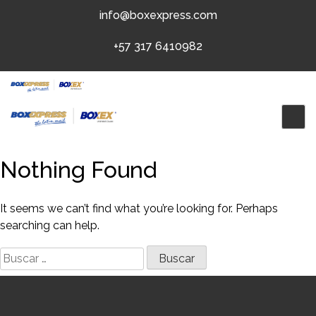
Skip
info@boxexpress.com
to
content
+57 317 6410982
Nothing Found
It seems we can’t find what you’re looking for. Perhaps
searching can help.
Buscar: